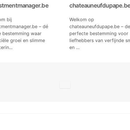
stmentmanager.be
chateauneufdupape.b
m bij
Welkom op
tmentmanager.be – dé
chateauneufdupape.be – d
e bestemming waar
perfecte bestemming voor
ciële groei en slimme
liefhebbers van verfijnde 
erin...
en ...